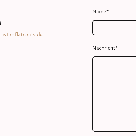
Name
*
8
stic-flatcoats.de
Nachricht
*